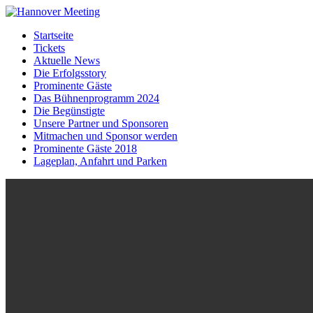
Startseite
Tickets
Aktuelle News
Die Erfolgsstory
Prominente Gäste
Das Bühnenprogramm 2024
Die Begünstigte
Unsere Partner und Sponsoren
Mitmachen und Sponsor werden
Prominente Gäste 2018
Lageplan, Anfahrt und Parken