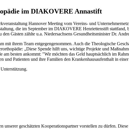
thopädie im DIAKOVERE Annastift
tzwerkveranstaltung Hannover Meeting vom Vereins- und Unternehmer
staltung, die im September im DIAKOVERE Henriettenstift stattfand,
 den Gästen zählte u.a. Niedersachsens Gesundheitsminister Dr. Andre
sam mit ihrem Team entgegengenommen. Auch die Theologische Geschä
erorthopädie: „Diese Spende hilft uns, wichtige Projekte und Maßnahm
 am besten ankommt: "Wir möchten das Geld hauptsächlich im Rahmen 
innen und Patienten und ihre Familien den Krankenhausaufenthalt in ei
 Unterstützung.
nen unserer geschätzten Kooperationspartner vorstellen zu dürfen. Diese