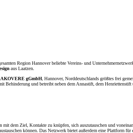
er gesamten Region Hannover beliebte Vereins- und Unternehmernetzwe
esign
aus Laatzen.
IAKOVERE gGmbH
, Hannover, Norddeutschlands größtes frei geme
Behinderung und betreibt neben dem Annastift, dem Henriettenstift und
mit dem Ziel, Kontakte zu knüpfen, sich auszutauschen und voneinand
nd austauschen können. Das Netzwerk bietet außerdem eine Plattform für